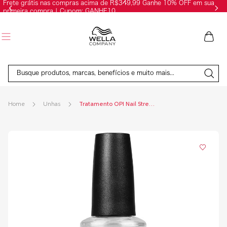
Frete grátis nas compras acima de R$349,99 Ganhe 10% OFF em sua
primeira compra | Cupom: GANHE10
Busque produtos, marcas, benefícios e muito mais...
Unhas
Tratamento OPI Nail Strengthener - Base Fortalecedora 15ml