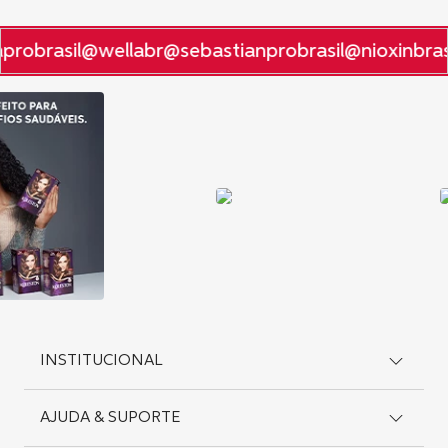
probrasil
@wellabr
@sebastianprobrasil
@nioxinbrasi
INSTITUCIONAL
AJUDA & SUPORTE
Como Comprar