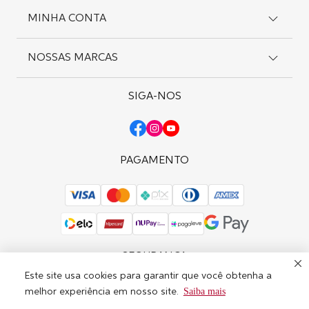
Cadastro
Preferências de Cookies
MINHA CONTA
Suporte
Editar Consentimento
Entregas
Pagamentos
NOSSAS MARCAS
Meus Pedidos
Política de Privacidade
Meus Endereços
Trocas e Devoluções
Favoritos
SIGA-NOS
Wella Professionals
Solicite uma Troca
Sebastian Professional
Nioxin
OPI
PAGAMENTO
SEGURANÇA
Este site usa cookies para garantir que você obtenha a
Saiba mais
melhor experiência em nosso site.