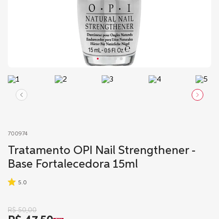
700974
Tratamento OPI Nail Strengthener -
Base Fortalecedora 15ml
5.0
R$
50
,
00