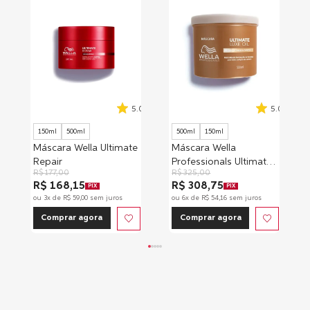
5.0
5.0
150ml
500ml
500ml
150ml
Máscara Wella Ultimate
Máscara Wella
Repair
Professionals Ultimate
R$
177
,
00
R$
325
,
00
Luxe Oil
R$ 168,15
R$ 308,75
PIX
PIX
ou
3
x de
R$
59
,
00
sem juros
ou
6
x de
R$
54
,
16
sem juros
Comprar agora
Comprar agora