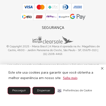
SEGURANÇA
© Copyright 2025 - Marca Brasil | A Marca é operada na Av. Magalhães de
Castro, 4800 - Jardim Panorama do Oeste, São Paulo - SP, 05679-010 |
(11) 2108-4463.
Loja online operada por Infracommerce Negócios e Soluções em Internet
Ltda. Operador credenciado pela WELLA. CNPJ 15.427.207/0001-14
Este site usa cookies para garantir que você obtenha a
Saiba mais
melhor experiência em nosso site.
Powerd by
Preferências de Cookie
Prosseguir
Dispensar