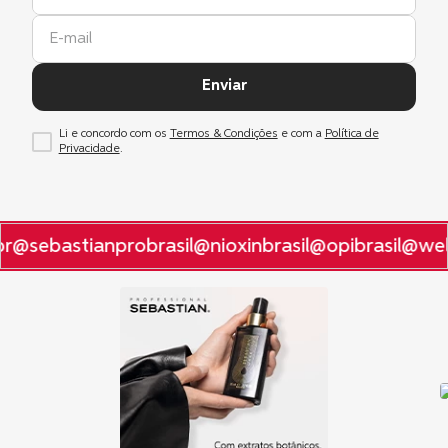
Enviar
Li e concordo com os
Termos & Condições
e com a
Política de
Privacidade
.
r
@sebastianprobrasil
@nioxinbrasil
@opibrasil
@well