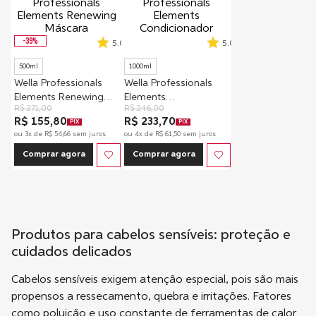
-
39
%
5.0
5.0
500ml
1000ml
Wella Professionals
Wella Professionals
Elements Renewing
Elements
R$
271
,
00
R$
246
,
00
Máscara
Condicionador
R$ 155,80
R$ 233,70
PIX
PIX
ou
3
x de
R$
54
,
66
sem juros
ou
4
x de
R$
61
,
50
sem juros
Comprar agora
Comprar agora
Produtos para cabelos sensíveis: proteção e
cuidados delicados
Cabelos sensíveis exigem atenção especial, pois são mais
propensos a ressecamento, quebra e irritações. Fatores
como poluição e uso constante de ferramentas de calor