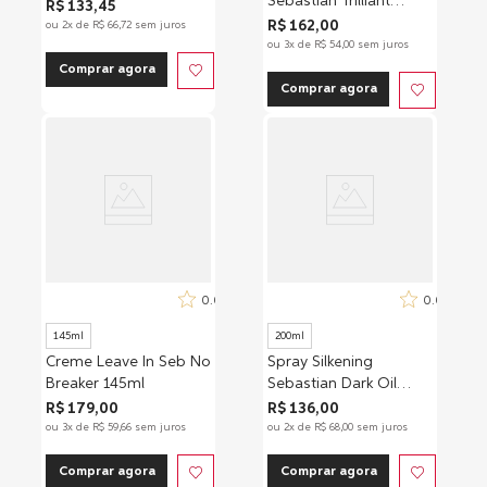
Sebastian Trilliant
R$
133
,
45
150ml
R$
162
,
00
ou
2
x de
R$
66
,
72
sem juros
ou
3
x de
R$
54
,
00
sem juros
Comprar agora
Comprar agora
0.0
0.0
145ml
200ml
Creme Leave In Seb No
Spray Silkening
Breaker 145ml
Sebastian Dark Oil
200ml
R$
179
,
00
R$
136
,
00
ou
3
x de
R$
59
,
66
sem juros
ou
2
x de
R$
68
,
00
sem juros
Comprar agora
Comprar agora