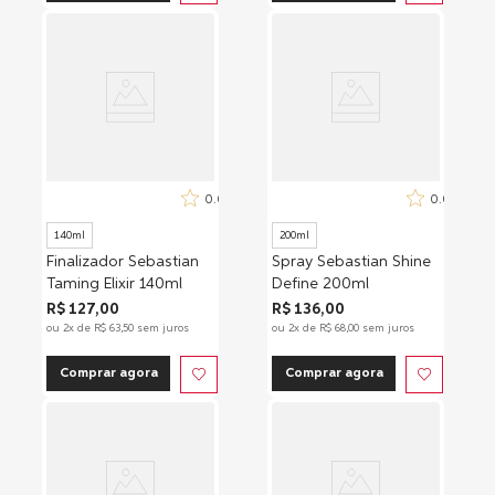
0.0
0.0
140ml
200ml
Finalizador Sebastian
Spray Sebastian Shine
Taming Elixir 140ml
Define 200ml
R$
127
,
00
R$
136
,
00
ou
2
x de
R$
63
,
50
sem juros
ou
2
x de
R$
68
,
00
sem juros
Comprar agora
Comprar agora