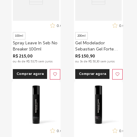
0.0
0.0
100ml
200ml
Spray Leave In Seb No
Gel Modelador
Breaker 100ml
Sebastian Gel Forte
200ml
R$
215
,
00
R$
150
,
90
ou
4
x de
R$
53
,
75
sem juros
ou
3
x de
R$
50
,
30
sem juros
Comprar agora
Comprar agora
0.0
0.0