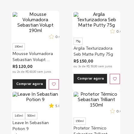
0.0
0.0
75g
190ml
Argila Texturizadora
Mousse Volumadora
Seb Matte Putty 75g
Sebastian Volupt
R$
150
,
00
190ml
R$
120
,
00
ou
3
x de
R$
50
,
00
sem juros
ou
2
x de
R$
60
,
00
sem juros
Comprar agora
Comprar agora
5.0
0.0
145ml
500ml
150ml
Leave In Sebastian
Protetor Térmico
Potion 9