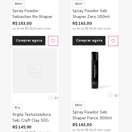
300ml
300ml
Spray Fixador
Spray Fixador Seb
Sebastian Re-Shaper
Shaper Zero 300ml
300ml
R$
163
,
00
R$
163
,
00
ou
3
x de
R$
54
,
33
sem juros
ou
3
x de
R$
54
,
33
sem juros
Comprar agora
Comprar agora
0.0
0.0
300ml
50 g
Spray Fixador Seb
Argila Texturizadora
Shaper Fierce 300ml
Seb Craft Clay 50G
R$
163
,
00
R$
145
,
90
ou
3
x de
R$
54
,
33
sem juros