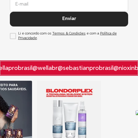
Enviar
Li e concordo com os
Termos & Condições
e com a
Política de
Privacidade
.
laprobrasil
@wellabr
@sebastianprobrasil
@nioxinbr