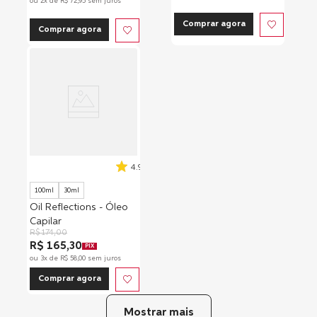
ou
2
x de
R$
72
,
95
sem juros
Comprar agora
Comprar agora
4.9
100ml
30ml
Oil Reflections - Óleo
Capilar
R$
174
,
00
R$ 165,30
PIX
ou
3
x de
R$
58
,
00
sem juros
Comprar agora
Mostrar mais