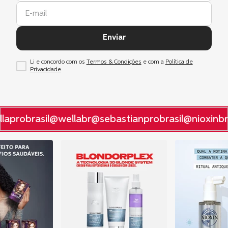
Enviar
Li e concordo com os
Termos & Condições
e com a
Política de
Privacidade
.
aprobrasil
@wellabr
@sebastianprobrasil
@nioxinbra