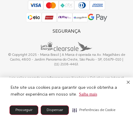
SEGURANÇA
© Copyright 2025 - Marca Brasil | A Marca é operada na Av. Magalhães de
Castro, 4800 - Jardim Panorama do Oeste, São Paulo - SP, 05679-010 |
(11) 2108-4463.
Loja online operada por Infracommerce Negócios e Soluções em Internet
Ltda. Operador credenciado pela WELLA. CNPJ 15.427.207/0001-14
Este site usa cookies para garantir que você obtenha a
Saiba mais
melhor experiência em nosso site.
Powerd by
Preferências de Cookie
Prosseguir
Dispensar