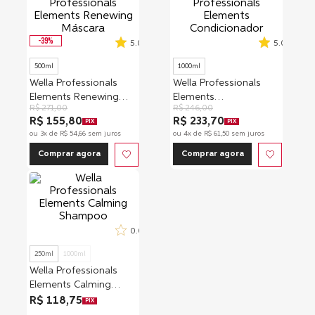
-
39
%
5.0
5.0
500ml
1000ml
Wella Professionals
Wella Professionals
Elements Renewing
Elements
R$
271
,
00
R$
246
,
00
Máscara
Condicionador
R$ 155,80
R$ 233,70
PIX
PIX
ou
3
x de
R$
54
,
66
sem juros
ou
4
x de
R$
61
,
50
sem juros
Comprar agora
Comprar agora
0.0
250ml
1000ml
Wella Professionals
Elements Calming
Shampoo
R$ 118,75
PIX