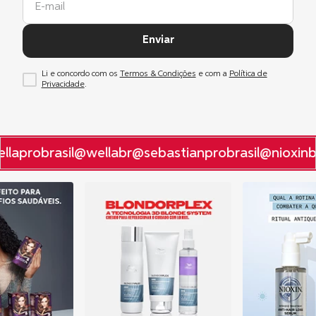
Enviar
Li e concordo com os
Termos & Condições
e com a
Política de
Privacidade
.
laprobrasil
@wellabr
@sebastianprobrasil
@nioxinbr