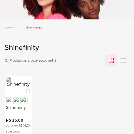
shinefinity
Shinefinity
(1)
Produto para você escolher! :)
0.0
Shinefinity
R$
36
,
00
ou
1
x de
R$
36
,
00
sem juros