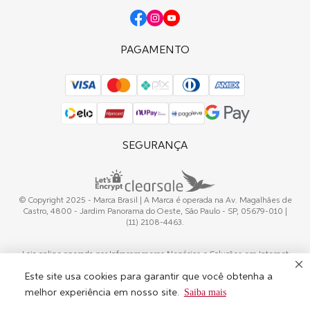
Sebastian Professional
Nioxin
OPI
PAGAMENTO
SEGURANÇA
© Copyright 2025 - Marca Brasil | A Marca é operada na Av. Magalhães de
Castro, 4800 - Jardim Panorama do Oeste, São Paulo - SP, 05679-010 |
(11) 2108-4463.
Loja online operada por Infracommerce Negócios e Soluções em Internet
Ltda. Operador credenciado pela WELLA. CNPJ 15.427.207/0001-14
Este site usa cookies para garantir que você obtenha a
Saiba mais
melhor experiência em nosso site.
Powerd by