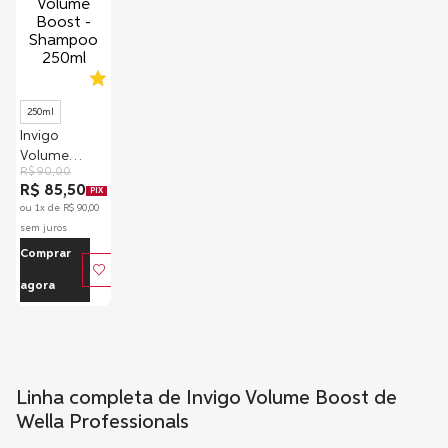
5.0
250ml
Invigo
Volume
R$
90
,
00
Boost -
R$ 85,50
PIX
Shampoo
ou
1
x de
R$
90
,
00
250ml
sem juros
Comprar
agora
Linha completa de Invigo Volume Boost de
Wella Professionals