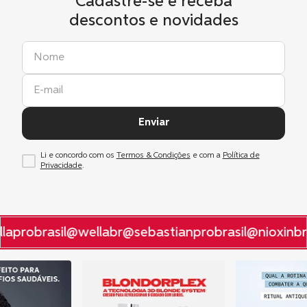
Cadastre-se e receba
descontos e novidades
Enviar
Li e concordo com os
Termos & Condições
e com a
Política de
Privacidade
.
aprobrasil
@wellabr
@sebastianprobrasil
@nioxinbra