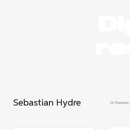
Di
re
Sebastian Hydre
(3)
Produtos p