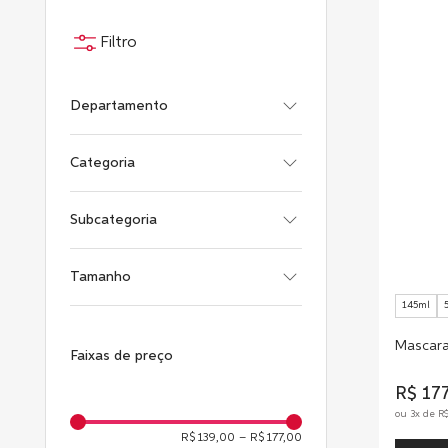
Departamento
Cabelos
Categoria
Tratamento
Subcategoria
Shampoo
Sebastian Professional
Tamanho
Condicionador
Máscara
145ml
200ml
Mascara
Faixas de preço
500ml
R$
17
1L
ou
3
x de
R
145ml
R$ 139,00
–
R$ 177,00