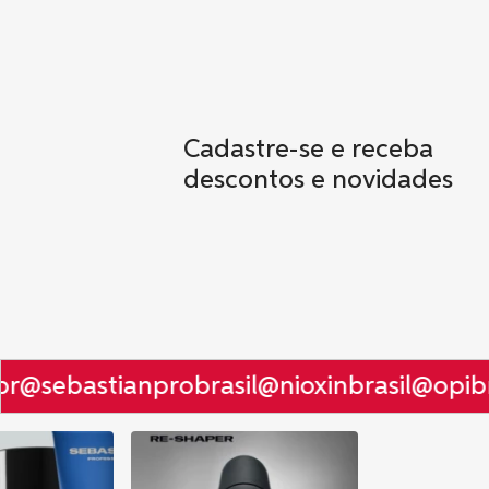
Cadastre-se e receba
descontos e novidades
r
@sebastianprobrasil
@nioxinbrasil
@opibra