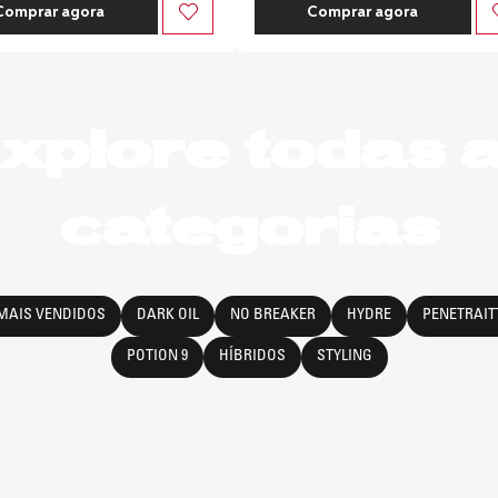
Comprar agora
Comprar agora
xplore todas 
categorias
MAIS VENDIDOS
DARK OIL
NO BREAKER
HYDRE
PENETRAIT
POTION 9
HÍBRIDOS
STYLING