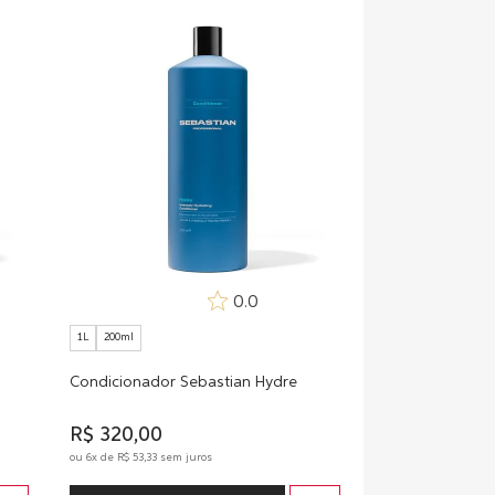
0.0
1L
200ml
Condicionador Sebastian Hydre
R$
320
,
00
ou
6
x de
R$
53
,
33
sem juros