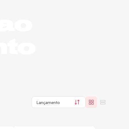
 ao
nto
Lançamento