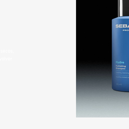
 secos,
volver