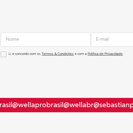
Li e concordo com os
Termos & Condições
e com a
Política de Privacidade
.
sil
@wellaprobrasil
@wellabr
@sebastianpr