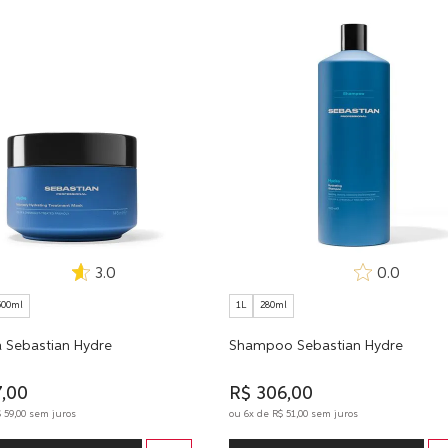
3.0
0.0
500ml
1L
280ml
 Sebastian Hydre
Shampoo Sebastian Hydre
7
,
00
R$
306
,
00
$
59
,
00
sem juros
ou
6
x de
R$
51
,
00
sem juros