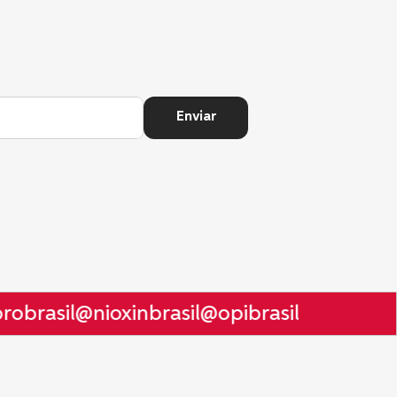
Enviar
obrasil
@nioxinbrasil
@opibrasil