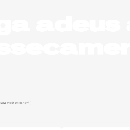
ga adeus
ssecame
ara você escolher! :)