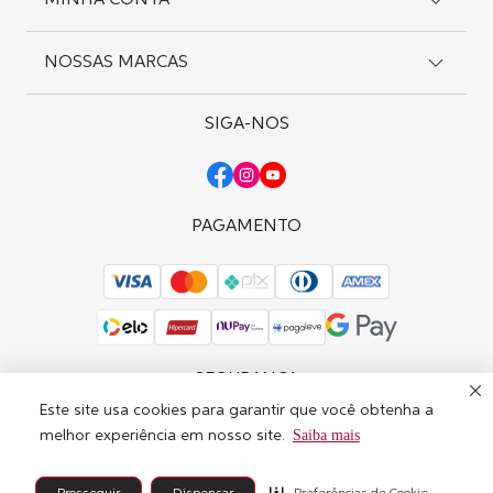
MINHA CONTA
Suporte
Editar Consentimento
Entregas
Pagamentos
NOSSAS MARCAS
Meus Pedidos
Política de Privacidade
Meus Endereços
Trocas e Devoluções
Favoritos
SIGA-NOS
Wella Professionals
Solicite uma Troca
Sebastian Professional
Nioxin
OPI
PAGAMENTO
SEGURANÇA
Este site usa cookies para garantir que você obtenha a
Saiba mais
melhor experiência em nosso site.
© Copyright 2025 - Marca Brasil | A Marca é operada na Av. Magalhães de
Castro, 4800 - Jardim Panorama do Oeste, São Paulo - SP, 05679-010 |