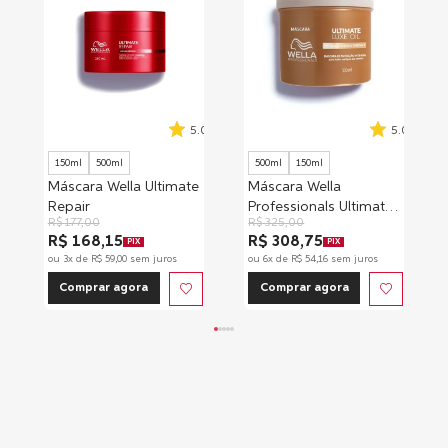
5.0
5.0
150ml
500ml
500ml
150ml
Máscara Wella Ultimate
Máscara Wella
Repair
Professionals Ultimate
R$
177
,
00
R$
325
,
00
Luxe Oil
R$ 168,15
R$ 308,75
PIX
PIX
ou
3
x de
R$
59
,
00
sem juros
ou
6
x de
R$
54
,
16
sem juros
Comprar agora
Comprar agora