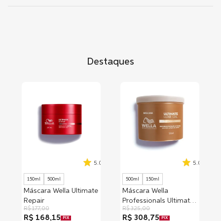
Destaques
5.0
5.0
150ml
500ml
500ml
150ml
Máscara Wella Ultimate
Máscara Wella
Repair
Professionals Ultimate
R$
177
,
00
R$
325
,
00
Luxe Oil
R$ 168,15
R$ 308,75
PIX
PIX