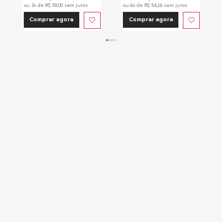
ou
3
x de
R$
59
,
00
sem juros
ou
6
x de
R$
54
,
16
sem juros
Comprar agora
Comprar agora