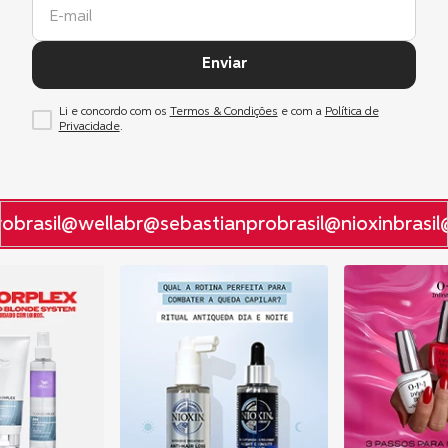
Enviar
Li e concordo com os
Termos & Condições
e com a
Política de
Privacidade
.
obrasil
@wellabr
@sebastianprobrasil
@nioxinbrasil
@