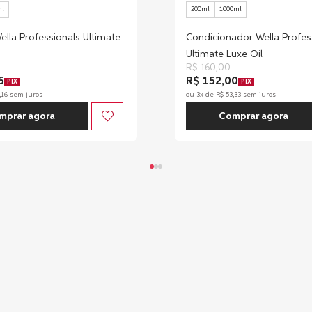
ml
200ml
1000ml
lla Professionals Ultimate
Condicionador Wella Profes
Ultimate Luxe Oil
R$
160
,
00
5
R$ 152,00
PIX
PIX
,
16
sem juros
ou
3
x de
R$
53
,
33
sem juros
mprar agora
Comprar agora