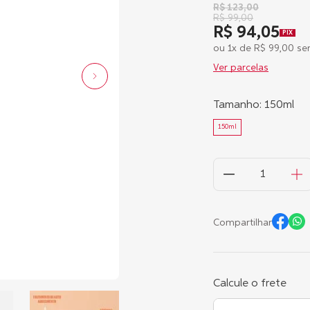
R$
123
,
00
R$
99
,
00
R$ 94,05
PIX
ou
1
x de
R$
99
,
00
sem
Ver parcelas
Tamanho
:
150ml
150ml
Compartilhar