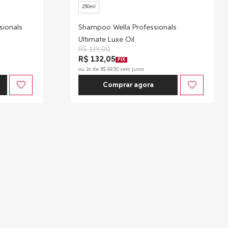
250ml
sionals
Shampoo Wella Professionals
Ultimate Luxe Oil
R$
139
,
00
R$ 132,05
PIX
ou
2
x de
R$
69
,
50
sem juros
Comprar agora