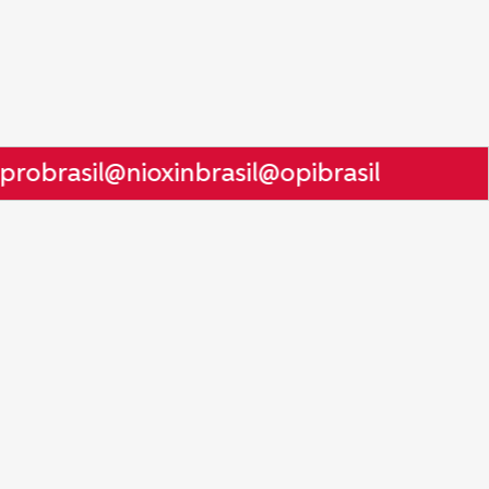
robrasil
@nioxinbrasil
@opibrasil