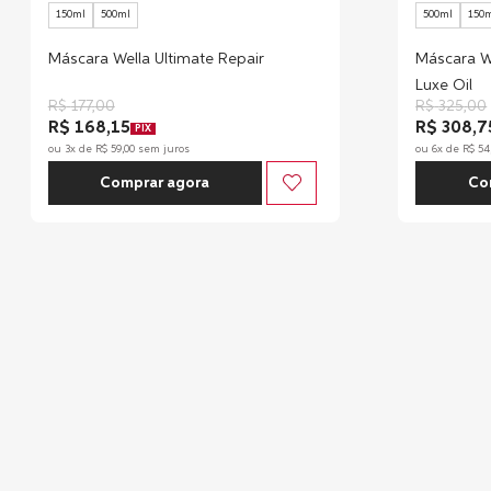
150ml
500ml
500ml
150
Máscara Wella Ultimate Repair
Máscara We
Luxe Oil
R$
177
,
00
R$
325
,
00
R$ 168,15
R$ 308,7
PIX
ou
3
x de
R$
59
,
00
sem juros
ou
6
x de
R$
54
Comprar agora
Co