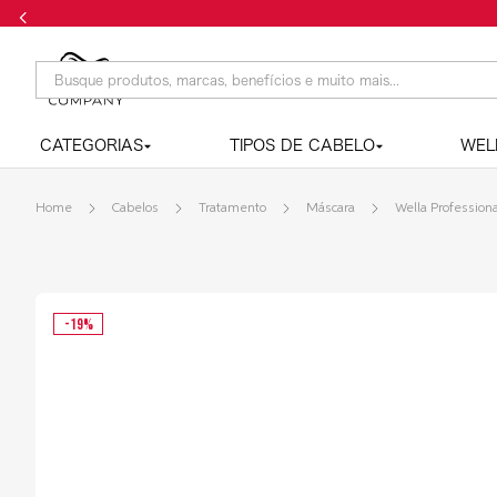
Frete grátis nas compras acima de R$169,00
Busque produtos, marcas, benefícios e muito mais...
CATEGORIAS
TIPOS DE CABELO
WEL
Cabelos
Tratamento
Máscara
Wella Profession
-
19
%