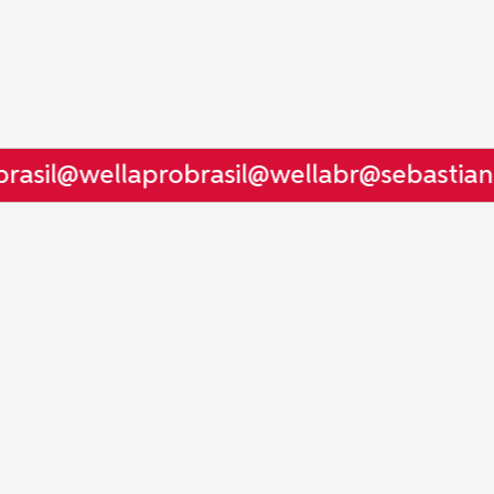
asil
@wellaprobrasil
@wellabr
@sebastianp