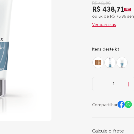
R$
461
,
80
R$ 438,71
PIX
ou
6
x de
R$
76
,
96
sem
Ver parcelas
Itens deste kit
Compartilhar