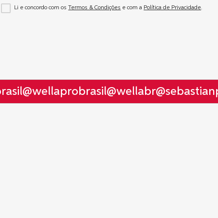
Li e concordo com os
Termos & Condições
e com a
Política de Privacidade
.
sil
@wellaprobrasil
@wellabr
@sebastianpr