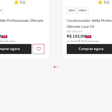
5.0
5.0
ml
200ml
1000ml
lla Professionals Ultimate
Condicionador Wella Profes
Ultimate Luxe Oil
R$
160
,
00
5
R$ 152,00
PIX
PIX
,
16
sem juros
ou
3
x de
R$
53
,
33
sem juros
mprar agora
Comprar agora