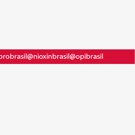
obrasil
@nioxinbrasil
@opibrasil