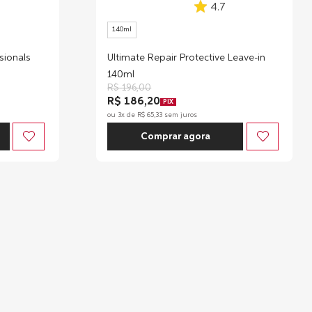
4.7
140ml
sionals
Ultimate Repair Protective Leave-in
140ml
R$
196
,
00
R$ 186,20
PIX
ou
3
x de
R$
65
,
33
sem juros
Comprar agora