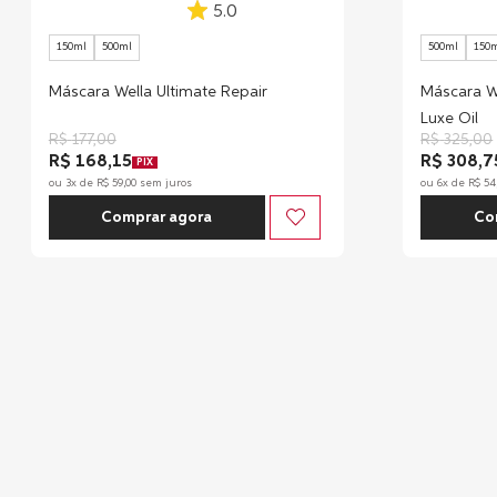
5.0
150ml
500ml
500ml
150
Máscara Wella Ultimate Repair
Máscara We
Luxe Oil
R$
177
,
00
R$
325
,
00
R$ 168,15
R$ 308,7
PIX
ou
3
x de
R$
59
,
00
sem juros
ou
6
x de
R$
54
Comprar agora
Co