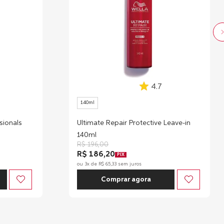
4.7
140ml
sionals
Ultimate Repair Protective Leave-in
140ml
R$
196
,
00
R$ 186,20
PIX
ou
3
x de
R$
65
,
33
sem juros
Comprar agora