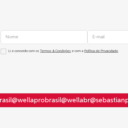
Li e concordo com os
Termos & Condições
e com a
Política de Privacidade
.
sil
@wellaprobrasil
@wellabr
@sebastianpr