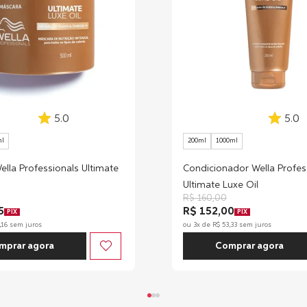
5.0
5.0
ml
200ml
1000ml
lla Professionals Ultimate
Condicionador Wella Profes
Ultimate Luxe Oil
R$
160
,
00
5
R$ 152,00
PIX
PIX
,
16
sem juros
ou
3
x de
R$
53
,
33
sem juros
mprar agora
Comprar agora