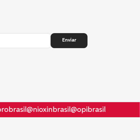
Enviar
obrasil
@nioxinbrasil
@opibrasil