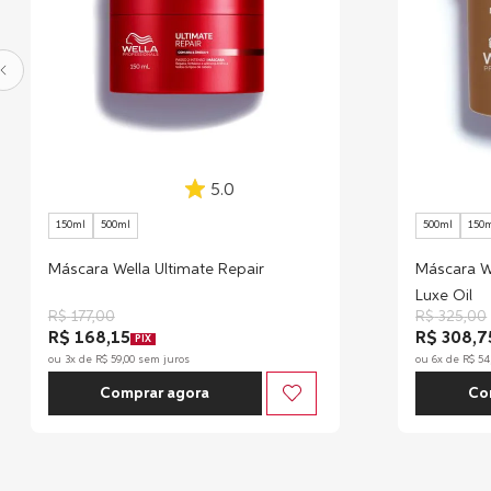
5.0
150ml
500ml
500ml
150
Máscara Wella Ultimate Repair
Máscara We
Luxe Oil
R$
177
,
00
R$
325
,
00
R$ 168,15
R$ 308,7
PIX
ou
3
x de
R$
59
,
00
sem juros
ou
6
x de
R$
54
Comprar agora
Co