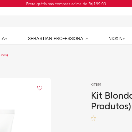
Frete grátis nas compras acima de R$169,00
LA
SEBASTIAN PROFESSIONAL
NIOXIN
utos)
KIT159
Kit Blondo
Produtos)