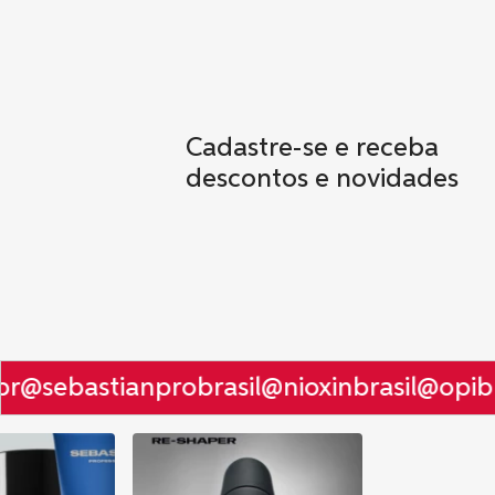
Cadastre-se e receba
descontos e novidades
r
@sebastianprobrasil
@nioxinbrasil
@opibra