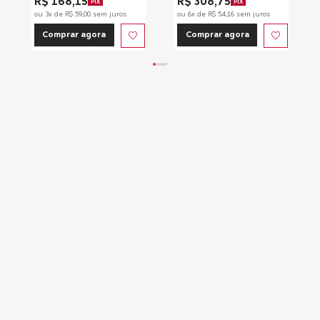
R$ 168,15
R$ 308,75
PIX
PIX
ou
3
x de
R$
59
,
00
sem juros
ou
6
x de
R$
54
,
16
sem juros
Comprar agora
Comprar agora