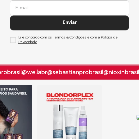
Enviar
Li e concordo com os
Termos & Condições
e com a
Política de
Privacidade
.
obrasil
@wellabr
@sebastianprobrasil
@nioxinbrasil