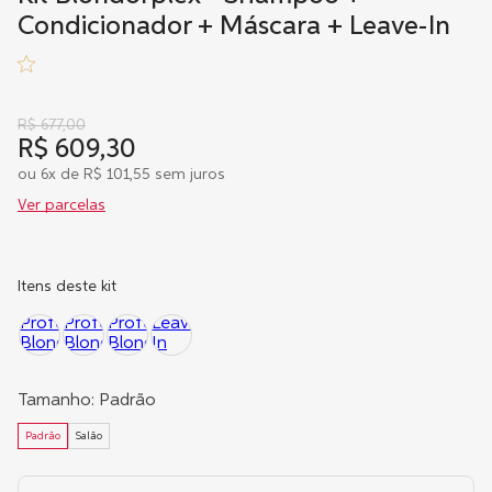
Condicionador + Máscara + Leave-In
R$
677
,
00
R$
609
,
30
ou
6
x de
R$
101
,
55
sem juros
Ver parcelas
Itens deste kit
Tamanho
:
Padrão
Padrão
Salão