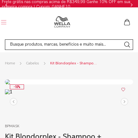
Frete grátis nas compras acima de R$349,99 Ganhe 10% OFF em sua
primeira compra | Cupom: GANHE10
Busque produtos, marcas, benefícios e muito mais...
Cabelos
Kit Blondorplex - Shampoo + Condicionador + Máscara + Leave-In
-
10
%
BPMASK
Kit Blondorplex - Shampoo +