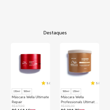
Destaques
5.0
5.0
150ml
500ml
500ml
150ml
Máscara Wella Ultimate
Máscara Wella
Repair
Professionals Ultimate
R$
177
,
00
R$
325
,
00
Luxe Oil