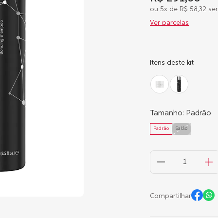
ou
5
x de
R$
58
,
32
sem
Ver parcelas
Itens deste kit
Tamanho
:
Padrão
Padrão
Salão
Compartilhar