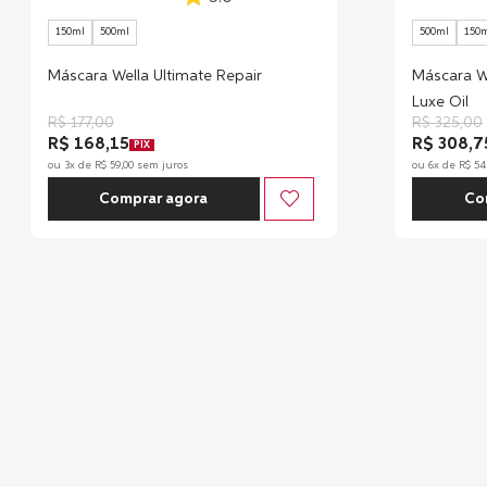
150ml
500ml
500ml
150
Máscara Wella Ultimate Repair
Máscara We
Luxe Oil
R$
177
,
00
R$
325
,
00
R$ 168,15
R$ 308,7
PIX
ou
3
x de
R$
59
,
00
sem juros
ou
6
x de
R$
54
Comprar agora
Co