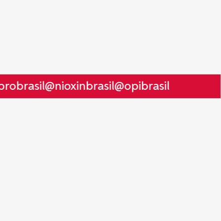
obrasil
@nioxinbrasil
@opibrasil