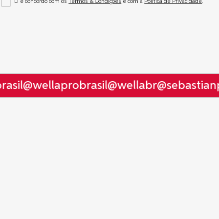
Li e concordo com os
Termos & Condições
e com a
Política de Privacidade
.
asil
@wellaprobrasil
@wellabr
@sebastianpr