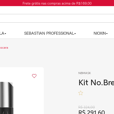
as compras acima de R$169,00
LA
SEBASTIAN PROFESSIONAL
NIOXIN
áscara
NBMASK
Kit No.Br
R$
324
,
00
R$
291
,
60