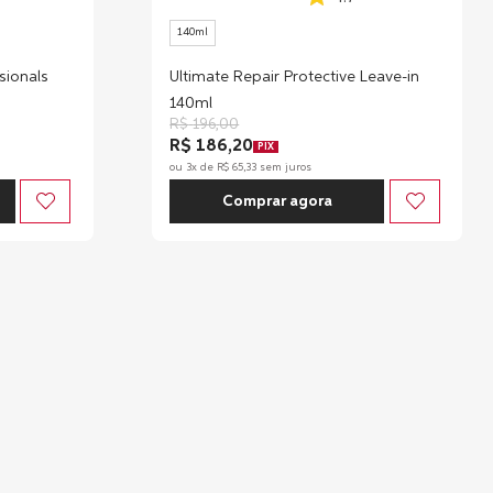
140ml
sionals
Ultimate Repair Protective Leave-in
140ml
R$
196
,
00
R$ 186,20
PIX
ou
3
x de
R$
65
,
33
sem juros
Comprar agora