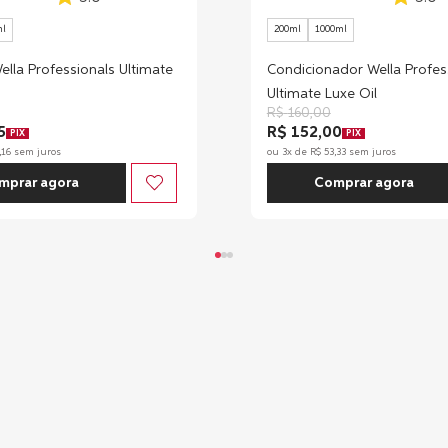
ml
200ml
1000ml
lla Professionals Ultimate
Condicionador Wella Profes
Ultimate Luxe Oil
R$
160
,
00
5
R$ 152,00
PIX
PIX
,
16
sem juros
ou
3
x de
R$
53
,
33
sem juros
mprar agora
Comprar agora