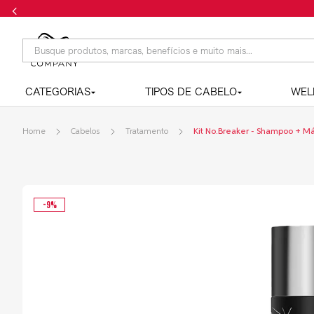
Frete grátis n
Busque produtos, marcas, benefícios e muito mais...
CATEGORIAS
TIPOS DE CABELO
WEL
Cabelos
Tratamento
Kit No.Breaker - Shampoo + M
-
9
%