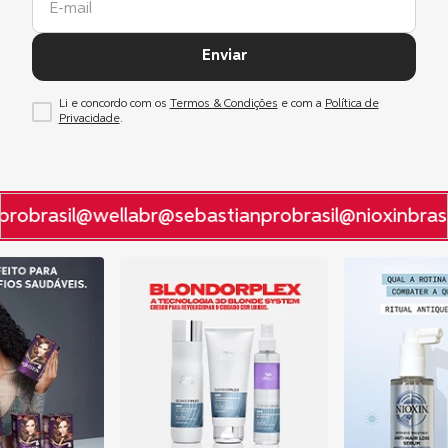
Enviar
Li e concordo com os
Termos & Condições
e com a
Política de
Privacidade
.
robrasil
@wellabr
@sebastianprobrasil
@nioxinbrasi