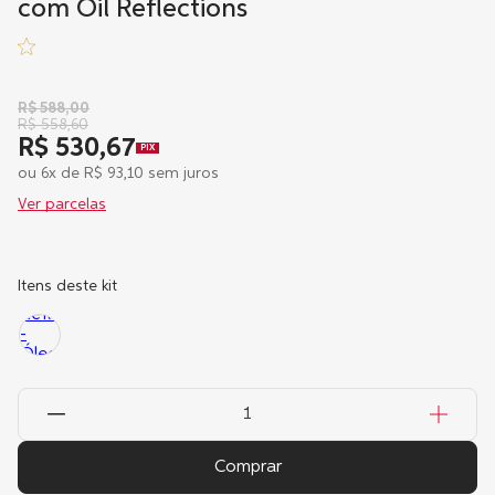
com Oil Reflections
R$
588
,
00
R$
558
,
60
R$ 530,67
PIX
ou
6
x de
R$
93
,
10
sem juros
Ver parcelas
Itens deste kit
Comprar