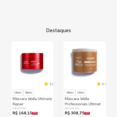
Destaques
5.0
5.0
150ml
500ml
500ml
150ml
Máscara Wella Ultimate
Máscara Wella
Repair
Professionals Ultimate
R$
177
,
00
R$
325
,
00
Luxe Oil
R$ 168,15
R$ 308,75
PIX
PIX