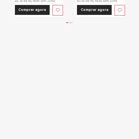
ou
3
x de
R$
59
,
00
sem juros
ou
6
x de
R$
54
,
16
sem juros
Comprar agora
Comprar agora