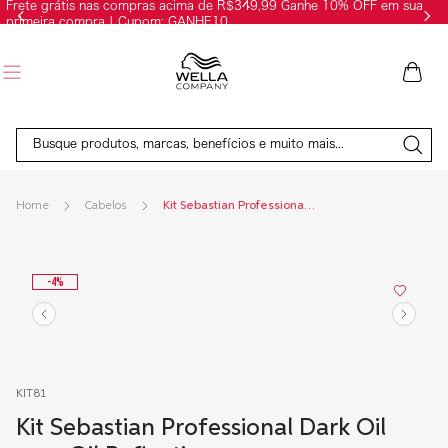
Frete grátis nas compras acima de R$349,99 Ganhe 10% OFF em sua
primeira compra | Cupom: GANHE10
Busque produtos, marcas, benefícios e muito mais...
Cabelos
Kit Sebastian Professional Dark Oil com Oil Reflections
-
4
%
KIT81
Kit Sebastian Professional Dark Oil