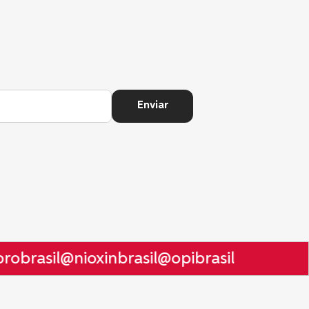
Enviar
obrasil
@nioxinbrasil
@opibrasil