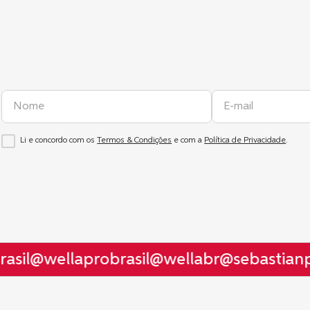
Li e concordo com os
Termos & Condições
e com a
Política de Privacidade
.
sil
@wellaprobrasil
@wellabr
@sebastianpr