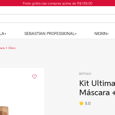
as compras acima de R$169,00
LA
SEBASTIAN PROFESSIONAL
NIOXIN
cara + Óleo
1KITULO
Kit Ultim
Máscara 
5.0