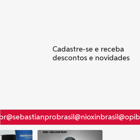
Cadastre-se e receba
descontos e novidades
r
@sebastianprobrasil
@nioxinbrasil
@opibra