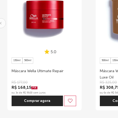
5.0
150ml
500ml
500ml
150
Máscara Wella Ultimate Repair
Máscara We
Luxe Oil
R$
177
,
00
R$
325
,
00
R$ 168,15
R$ 308,7
PIX
ou
3
x de
R$
59
,
00
sem juros
ou
6
x de
R$
54
Comprar agora
Co