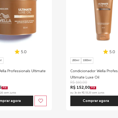
5.0
5.0
ml
200ml
1000ml
lla Professionals Ultimate
Condicionador Wella Profes
Ultimate Luxe Oil
R$
160
,
00
5
R$ 152,00
PIX
PIX
,
16
sem juros
ou
3
x de
R$
53
,
33
sem juros
mprar agora
Comprar agora