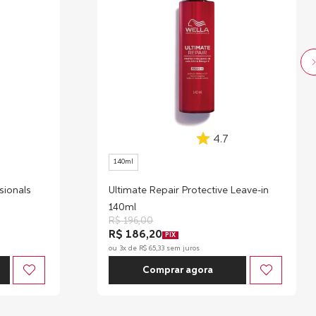
4.7
140ml
sionals
Ultimate Repair Protective Leave-in
140ml
R$
196
,
00
R$ 186,20
PIX
ou
3
x de
R$
65
,
33
sem juros
Comprar agora