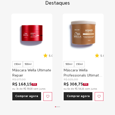
Destaques
5.0
5.0
150ml
500ml
500ml
150ml
Máscara Wella Ultimate
Máscara Wella
Repair
Professionals Ultimate
R$
177
,
00
R$
325
,
00
Luxe Oil
R$ 168,15
R$ 308,75
PIX
PIX
ou
3
x de
R$
59
,
00
sem juros
ou
6
x de
R$
54
,
16
sem juros
Comprar agora
Comprar agora