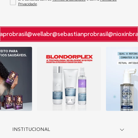
Privacidade
.
probrasil
@wellabr
@sebastianprobrasil
@nioxinbras
INSTITUCIONAL