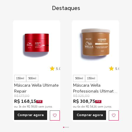
Destaques
5.0
5.0
150ml
500ml
500ml
150ml
Máscara Wella Ultimate
Máscara Wella
Repair
Professionals Ultimate
R$
177
,
00
R$
325
,
00
Luxe Oil
R$ 168,15
R$ 308,75
PIX
PIX
ou
3
x de
R$
59
,
00
sem juros
ou
6
x de
R$
54
,
16
sem juros
Comprar agora
Comprar agora