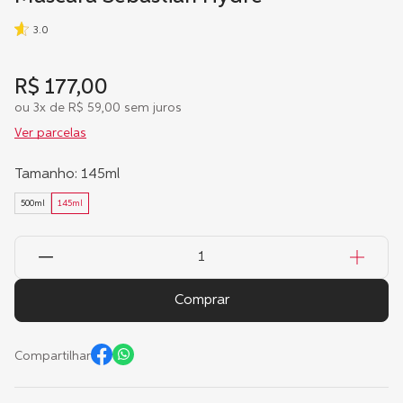
3.0
R$
177
,
00
ou
3
x de
R$
59
,
00
sem juros
Ver parcelas
Tamanho
:
145ml
500ml
145ml
Comprar
Compartilhar