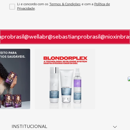
Li e concordo com os
Termos & Condições
e com a
Política de
Privacidade
.
probrasil
@wellabr
@sebastianprobrasil
@nioxinbras
INSTITUCIONAL