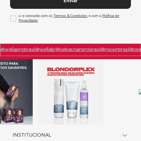
Enviar
Li e concordo com os
Termos & Condições
e com a
Política de
Privacidade
.
@wellaprobrasil
@wellabr
@sebastianprobrasil
@nioxinbrasil
@opi
INSTITUCIONAL