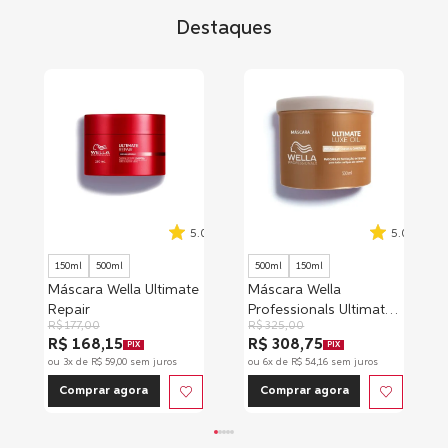
Destaques
5.0
5.0
150ml
500ml
500ml
150ml
Máscara Wella Ultimate
Máscara Wella
Repair
Professionals Ultimate
R$
177
,
00
R$
325
,
00
Luxe Oil
R$ 168,15
R$ 308,75
PIX
PIX
ou
3
x de
R$
59
,
00
sem juros
ou
6
x de
R$
54
,
16
sem juros
Comprar agora
Comprar agora