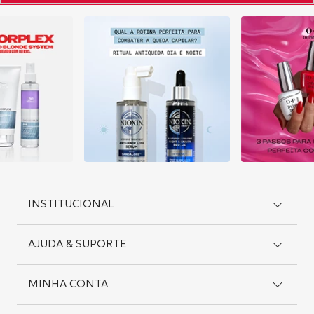
INSTITUCIONAL
AJUDA & SUPORTE
Como Comprar
Cadastro
Preferências de Cookies
MINHA CONTA
Suporte
Editar Consentimento
Entregas