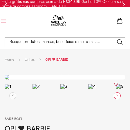
Frete grátis nas compras acima de R$349,99 Ganhe 10% OFF em sua
primeira compra | Cupom: GANHE10
Busque produtos, marcas, benefícios e muito mais...
Unhas
OPI ♥ BARBIE
BARBIEOPI
OPI ♥ BARBIE