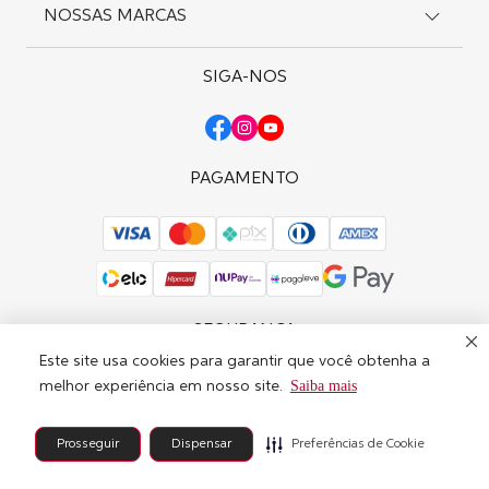
Pagamentos
NOSSAS MARCAS
Meus Pedidos
Política de Privacidade
Meus Endereços
Trocas e Devoluções
Favoritos
SIGA-NOS
Wella Professionals
Solicite uma Troca
Sebastian Professional
Nioxin
OPI
PAGAMENTO
SEGURANÇA
Este site usa cookies para garantir que você obtenha a
Saiba mais
melhor experiência em nosso site.
© Copyright 2025 - Marca Brasil | A Marca é operada na Av. Magalhães de
Castro, 4800 - Jardim Panorama do Oeste, São Paulo - SP, 05679-010 |
Preferências de Cookie
Prosseguir
Dispensar
(11) 2108-4463.