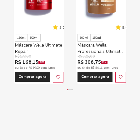
5.0
5.0
150ml
500ml
500ml
150ml
Máscara Wella Ultimate
Máscara Wella
Repair
Professionals Ultimate
R$
177
,
00
R$
325
,
00
Luxe Oil
R$ 168,15
R$ 308,75
PIX
PIX
ou
3
x de
R$
59
,
00
sem juros
ou
6
x de
R$
54
,
16
sem juros
Comprar agora
Comprar agora