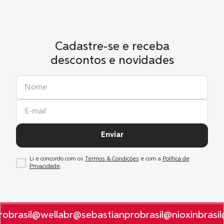
Cadastre-se e receba
descontos e novidades
Enviar
Li e concordo com os
Termos & Condições
e com a
Política de
Privacidade
.
obrasil
@wellabr
@sebastianprobrasil
@nioxinbrasil