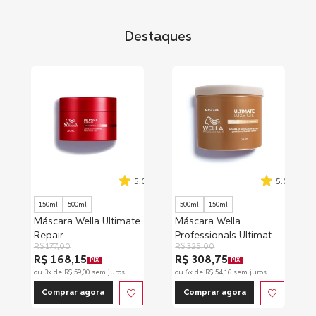
Destaques
5.0
5.0
150ml
500ml
500ml
150ml
Máscara Wella Ultimate
Máscara Wella
Repair
Professionals Ultimate
R$
177
,
00
R$
325
,
00
Luxe Oil
R$ 168,15
R$ 308,75
PIX
PIX
ou
3
x de
R$
59
,
00
sem juros
ou
6
x de
R$
54
,
16
sem juros
Comprar agora
Comprar agora