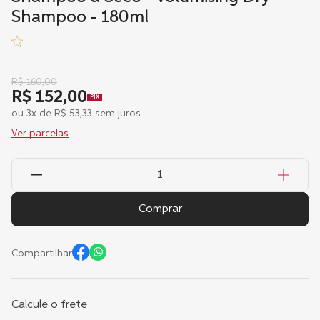
Shampoo - 180ml
R$
160
,
00
R$ 152,00
PIX
ou
3
x de
R$
53
,
33
sem juros
Ver parcelas
Comprar
Compartilhar