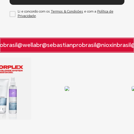
Li e concordo com os
Termos & Condições
e com a
Política de
Privacidade
.
brasil
@wellabr
@sebastianprobrasil
@nioxinbrasil
@