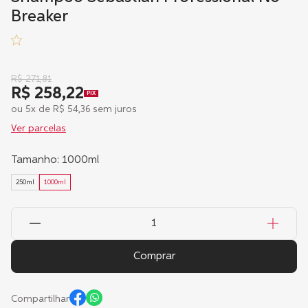
Breaker
R$
271
,
81
R$ 258,22
PIX
ou
5
x de
R$
54
,
36
sem juros
Ver parcelas
Tamanho
:
1000ml
250ml
1000ml
Comprar
Compartilhar