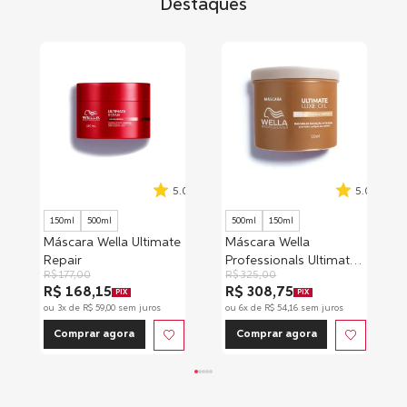
Destaques
5.0
5.0
150ml
500ml
500ml
150ml
Máscara Wella Ultimate
Máscara Wella
Repair
Professionals Ultimate
R$
177
,
00
R$
325
,
00
Luxe Oil
R$ 168,15
R$ 308,75
PIX
PIX
ou
3
x de
R$
59
,
00
sem juros
ou
6
x de
R$
54
,
16
sem juros
Comprar agora
Comprar agora