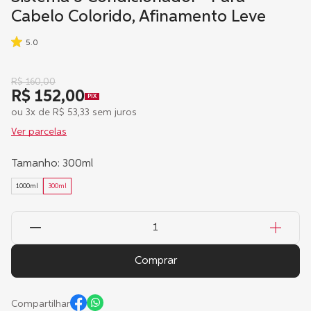
Cabelo Colorido, Afinamento Leve
5.0
R$
160
,
00
R$ 152,00
PIX
ou
3
x de
R$
53
,
33
sem juros
Ver parcelas
Tamanho
:
300ml
1000ml
300ml
Comprar
Compartilhar