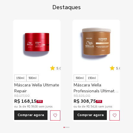
Destaques
5.0
5.0
150ml
500ml
500ml
150ml
Máscara Wella Ultimate
Máscara Wella
Repair
Professionals Ultimate
R$
177
,
00
R$
325
,
00
Luxe Oil
R$ 168,15
R$ 308,75
PIX
PIX
ou
3
x de
R$
59
,
00
sem juros
ou
6
x de
R$
54
,
16
sem juros
Comprar agora
Comprar agora