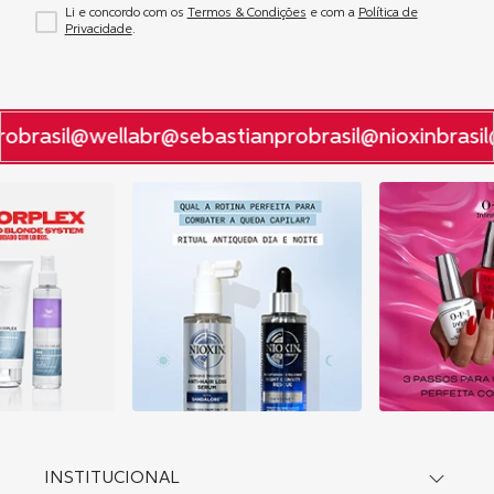
Li e concordo com os
Termos & Condições
e com a
Política de
Privacidade
.
obrasil
@wellabr
@sebastianprobrasil
@nioxinbrasil
INSTITUCIONAL