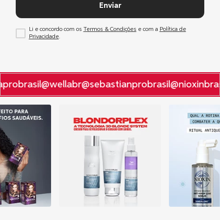
Enviar
Li e concordo com os
Termos & Condições
e com a
Política de
Privacidade
.
probrasil
@wellabr
@sebastianprobrasil
@nioxinbras