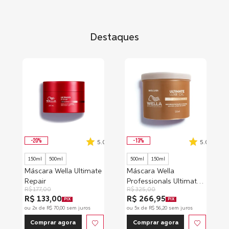
Destaques
-
20
%
-
13
%
5.0
5.0
150ml
500ml
500ml
150ml
Máscara Wella Ultimate
Máscara Wella
Repair
Professionals Ultimate
R$
177
,
00
R$
325
,
00
Luxe Oil
R$ 133,00
R$ 266,95
PIX
PIX
ou
2
x de
R$
70
,
00
sem juros
ou
5
x de
R$
56
,
20
sem juros
Comprar agora
Comprar agora