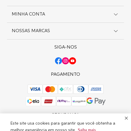
Como Comprar
Cadastro
Preferências de Cookies
MINHA CONTA
Suporte
Editar Consentimento
Entregas
Pagamentos
NOSSAS MARCAS
Meus Pedidos
Política de Privacidade
Meus Endereços
Trocas e Devoluções
Favoritos
SIGA-NOS
Wella Professionals
Solicite uma Troca
Sebastian Professional
Nioxin
OPI
PAGAMENTO
SEGURANÇA
Este site usa cookies para garantir que você obtenha a
Saiba mais
melhor experiência em nosso site.