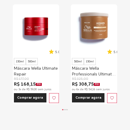
5.0
5.0
150ml
500ml
500ml
150ml
Máscara Wella Ultimate
Máscara Wella
Repair
Professionals Ultimate
R$
177
,
00
R$
325
,
00
Luxe Oil
R$ 168,15
R$ 308,75
PIX
PIX
ou
3
x de
R$
59
,
00
sem juros
ou
6
x de
R$
54
,
16
sem juros
Comprar agora
Comprar agora