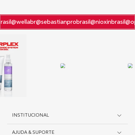
asil
@wellabr
@sebastianprobrasil
@nioxinbrasil
@op
INSTITUCIONAL
AJUDA & SUPORTE