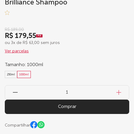
Brilliance Shampoo
R$
189
,
00
R$ 179,55
PIX
ou
3
x de
R$
63
,
00
sem juros
Ver parcelas
Tamanho
:
1000ml
250ml
1000ml
Comprar
Compartilhar