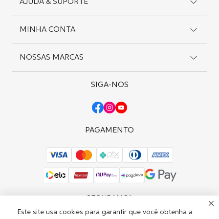
AJUDA & SUPORTE
Como Comprar
Cadastro
Preferências de Cookies
MINHA CONTA
Suporte
Editar Consentimento
Entregas
Pagamentos
NOSSAS MARCAS
Meus Pedidos
Política de Privacidade
Meus Endereços
Trocas e Devoluções
Favoritos
SIGA-NOS
Wella Professionals
Solicite uma Troca
Sebastian Professional
Nioxin
OPI
PAGAMENTO
SEGURANÇA
Este site usa cookies para garantir que você obtenha a