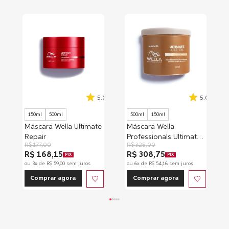
5.0
5.0
150ml
500ml
500ml
150ml
Máscara Wella Ultimate
Máscara Wella
Repair
Professionals Ultimate
R$
177
,
00
R$
325
,
00
Luxe Oil
R$ 168,15
R$ 308,75
PIX
PIX
ou
3
x de
R$
59
,
00
sem juros
ou
6
x de
R$
54
,
16
sem juros
Comprar agora
Comprar agora