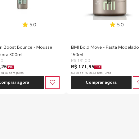
5.0
5.0
tri Boost Bounce - Mousse
EIMI Bold Move - Pasta Modelado
dora 300ml
150ml
00
R$
181
,
00
,25
R$ 171,95
PIX
PIX
$
51
,
66
sem juros
ou
3
x de
R$
60
,
33
sem juros
Comprar agora
Comprar agora