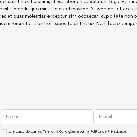
ia deserunt mollitia animi, id est laborum et dolorum fuga. Et ha
 nihil impedit quo minus id quod maxime. At vero eos et accusa
s et quas molestias excepturi sint occaecati cupiditate non pro
idem rerum facilis est et expedita distinctio. Nam libero tempo
Li e concordo com os
Termos & Condições
e com a
Política de Privacidade
.