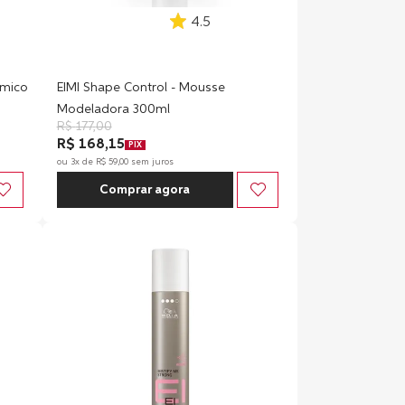
4.5
rmico
EIMI Shape Control - Mousse
Modeladora 300ml
R$
177
,
00
R$ 168,15
PIX
ou
3
x de
R$
59
,
00
sem juros
Comprar agora