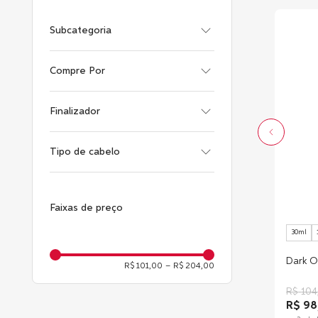
Subcategoria
Finalizador
Compre Por
Volume
Finalizador e Modelador
Finalizador
Fixação
Finalizador
Hidratação
Modelador
Tipo de cabelo
Modelador
Cacheados, Ondulados ou
Crespos
Ressecados
Faixas de preço
Normais
30ml
Dark Oi
R$ 101,00
–
R$ 204,00
R$
104
R$ 98