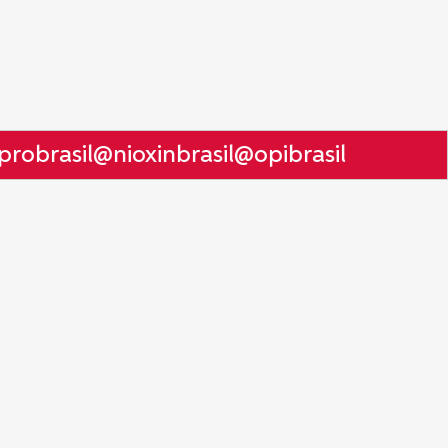
obrasil
@nioxinbrasil
@opibrasil