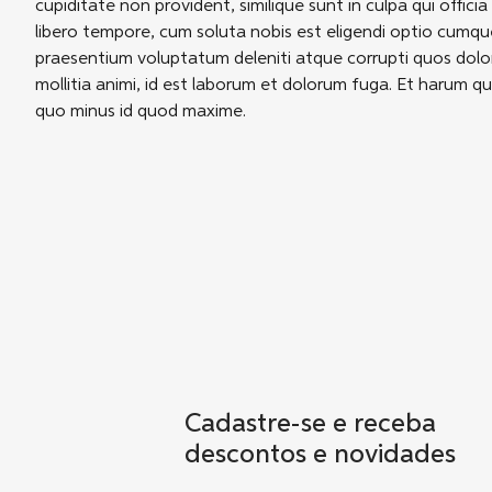
cupiditate non provident, similique sunt in culpa qui offic
libero tempore, cum soluta nobis est eligendi optio cumque
praesentium voluptatum deleniti atque corrupti quos dolore
mollitia animi, id est laborum et dolorum fuga. Et harum qu
quo minus id quod maxime.
Cadastre-se e receba
descontos e novidades