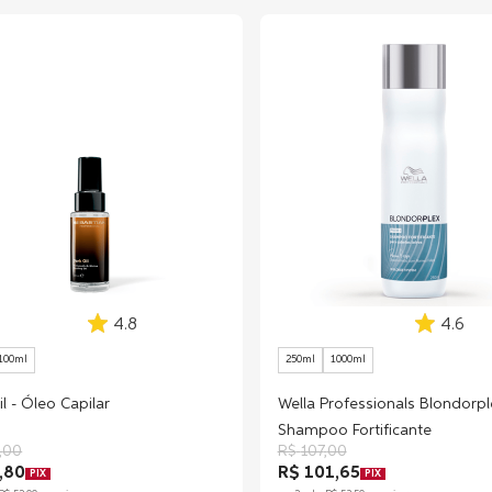
4.8
4.6
100ml
250ml
1000ml
l - Óleo Capilar
Wella Professionals Blondorpl
Shampoo Fortificante
,
00
R$
107
,
00
,80
R$ 101,65
PIX
PIX