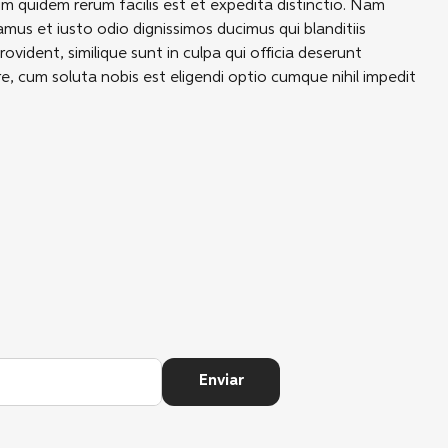
rum quidem rerum facilis est et expedita distinctio. Nam
mus et iusto odio dignissimos ducimus qui blanditiis
vident, similique sunt in culpa qui officia deserunt
re, cum soluta nobis est eligendi optio cumque nihil impedit
Enviar