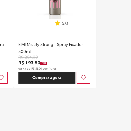
5.0
ra
EIMI Mistify Strong - Spray Fixador
500ml
R$
204
,
00
R$ 193,80
PIX
ou
4
x de
R$
51
,
00
sem juros
Comprar agora