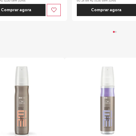
R$
52
,
00
sem juros
ou
2
x de
R$
53
,
50
sem juros
Comprar agora
Comprar agora