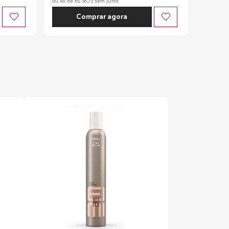
ou
4
x de
R$
58
,
75
sem juros
Comprar agora