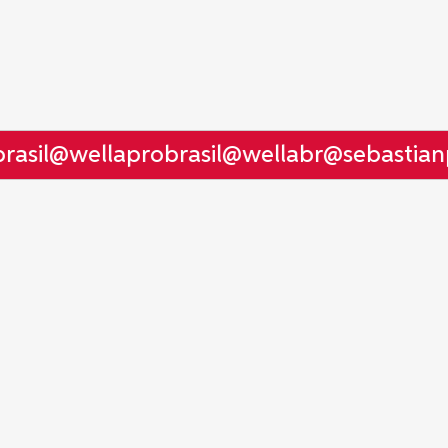
asil
@wellaprobrasil
@wellabr
@sebastianpr