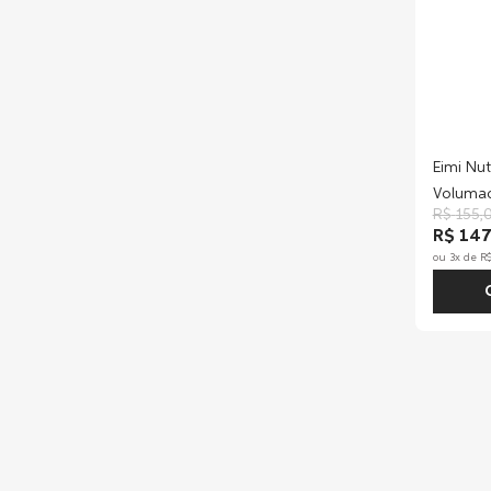
Eimi Nu
Voluma
R$
155
,
R$ 147
ou
3
x de
R