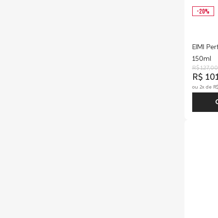
-
20
%
EIMI Per
150ml
R$
127
,
00
R$
10
ou
2
x de
R