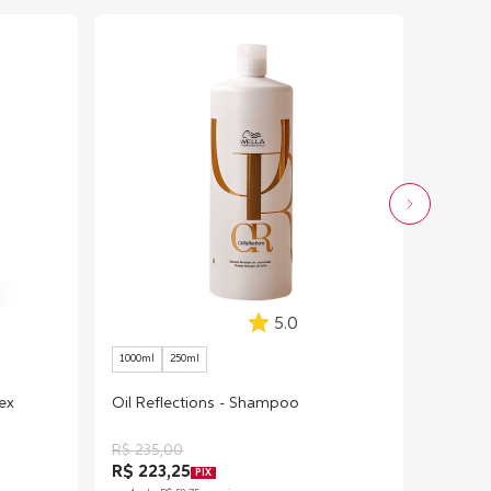
5.0
1000ml
250ml
ex
Oil Reflections - Shampoo
R$
235
,
00
R$ 223,25
PIX