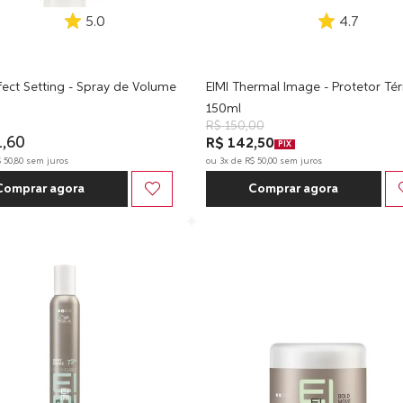
5.0
4.7
fect Setting - Spray de Volume
EIMI Thermal Image - Protetor Té
150ml
R$
150
,
00
1
,
60
R$ 142,50
PIX
$
50
,
80
sem juros
ou
3
x de
R$
50
,
00
sem juros
Comprar agora
Comprar agora