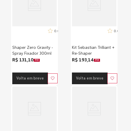
0.0
0.0
Shaper Zero Gravity -
Kit Sebastian Trilliant +
Spray Fixador 300ml
Re-Shaper
R$ 131,10
R$ 193,14
PIX
PIX
Volta em breve
Volta em breve