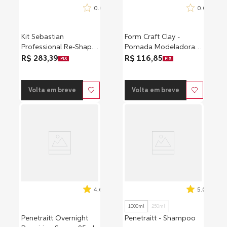
0.0
0.0
Kit Sebastian
Form Craft Clay -
Professional Re-Shaper
Pomada Modeladora
+ Trilliant + Texture
52ml
R$ 283,39
R$ 116,85
PIX
PIX
Maker
Volta em breve
Volta em breve
4.6
5.0
1000ml
250ml
Penetraitt Overnight
Penetraitt - Shampoo