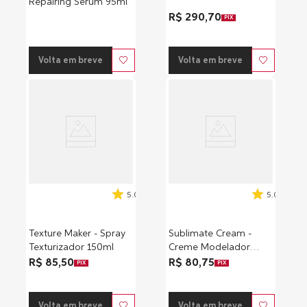
Repairing Serum 95ml
R$ 290,70
PIX
Volta em breve
Volta em breve
5.0
5.0
Texture Maker - Spray
Sublimate Cream -
Texturizador 150ml
Creme Modelador
100ml
R$ 85,50
R$ 80,75
PIX
PIX
Volta em breve
Volta em breve