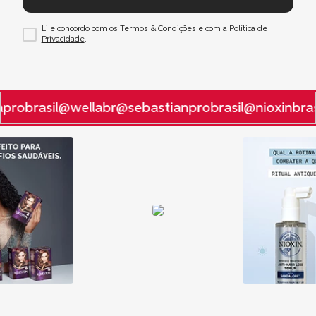
Li e concordo com os
Termos & Condições
e com a
Política de
Privacidade
.
probrasil
@wellabr
@sebastianprobrasil
@nioxinbras