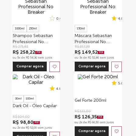
0.0
4.0
1000ml
250ml
150ml
Shampoo Sebastian
Máscara Sebastian
Professional No
Professional No
R$
271
,
81
R$
157
,
39
Breaker
Breaker
R$ 258,22
R$ 149,52
PIX
PIX
ou
5
x de
R$
54
,
36
sem juros
ou
3
x de
R$
52
,
46
sem juros
Comprar agora
Comprar agora
5.0
4.8
30ml
100ml
Gel Forte 200ml
Dark Oil - Óleo Capilar
R$
133
,
00
R$ 126,35
R$
104
,
00
PIX
R$ 98,80
ou
2
x de
R$
66
,
50
sem juros
PIX
ou
2
x de
R$
52
,
00
sem juros
Comprar agora